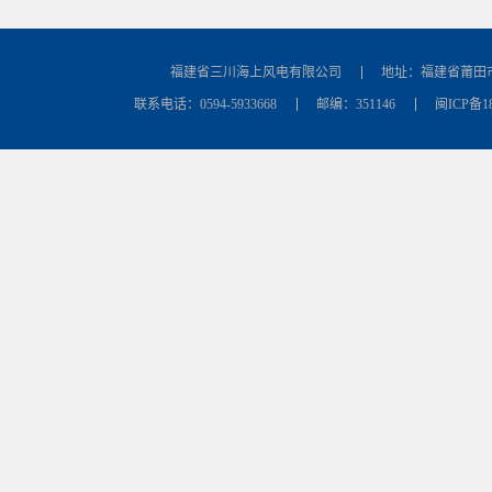
福建省三川海上风电有限公司
地址：福建省莆田
联系电话：0594-5933668
邮编：351146
闽ICP备18